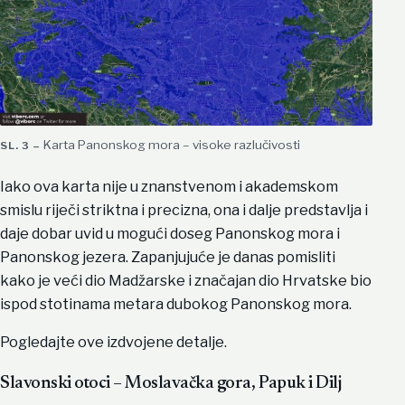
Karta Panonskog mora – visoke razlučivosti
Iako ova karta nije u znanstvenom i akademskom
smislu riječi striktna i precizna, ona i dalje predstavlja i
daje dobar uvid u mogući doseg Panonskog mora i
Panonskog jezera. Zapanjujuće je danas pomisliti
kako je veći dio Madžarske i značajan dio Hrvatske bio
ispod stotinama metara dubokog Panonskog mora.
Pogledajte ove izdvojene detalje.
Slavonski otoci – Moslavačka gora, Papuk i Dilj