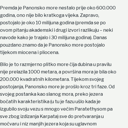
Premda je Panonsko more nestalo prije oko 600.000
godina, ono nije bilo kratkoga vijeka. Zapravo,
postojalo je oko 10 milijuna godina (premda se po
ovom pitanju akademski i drugi izvori razlikuju – neki
navode kako je trajalo i 30 milijuna godina). Danas
pouzdano znamo da je Panonsko more postojalo
tijekom miocena i pliocena.
Bilo je to razmjerno plitko more čija dubina u pravilu
nije prelazila 1000 metara, a površina mora je bila oko
200.000 kvadratnih kilometara. Tijekom svojeg
postojanja, Panonsko more je prošlo kroz tri faze. Od
svojeg postanka kao slanog mora, preko jezera
bočatih karakteristika (u tu je fazu ušlo kada je
izgubilo svoju vezu s mnogo većim Paratethysom pa
sve zbog izdizanja Karpata) sve do pretvaranja u
močvaru i niz manjih jezera koja su uglavnom