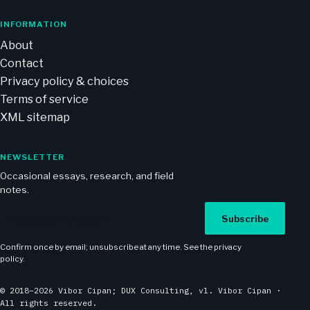
INFORMATION
About
Contact
Privacy policy & choices
Terms of service
XML sitemap
NEWSLETTER
Occasional essays, research, and field
notes.
Email address
Subscribe
Confirm once by email; unsubscribe at any time. See the
privacy
policy
.
© 2018–2026 Vibor Cipan; DUX Consulting, vl. Vibor Cipan ·
All rights reserved.