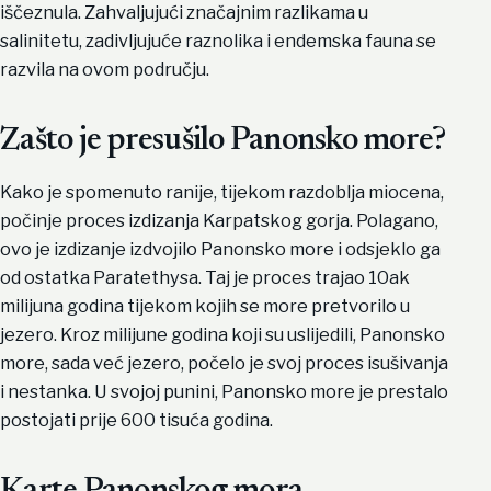
iščeznula. Zahvaljujući značajnim razlikama u
salinitetu, zadivljujuće raznolika i endemska fauna se
razvila na ovom području.
Zašto je presušilo Panonsko more?
Kako je spomenuto ranije, tijekom razdoblja miocena,
počinje proces izdizanja Karpatskog gorja. Polagano,
ovo je izdizanje izdvojilo Panonsko more i odsjeklo ga
od ostatka Paratethysa. Taj je proces trajao 10ak
milijuna godina tijekom kojih se more pretvorilo u
jezero. Kroz milijune godina koji su uslijedili, Panonsko
more, sada već jezero, počelo je svoj proces isušivanja
i nestanka. U svojoj punini, Panonsko more je prestalo
postojati prije 600 tisuća godina.