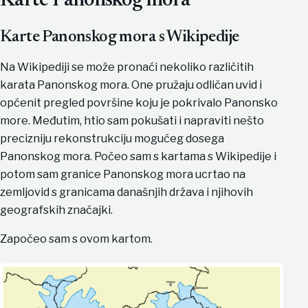
Karte Panonskog mora
Karte Panonskog mora s Wikipedije
Na Wikipediji se može pronaći nekoliko različitih
karata Panonskog mora. One pružaju odličan uvid i
općenit pregled površine koju je pokrivalo Panonsko
more. Međutim, htio sam pokušati i napraviti nešto
precizniju rekonstrukciju mogućeg dosega
Panonskog mora. Počeo sam s kartama s Wikipedije i
potom sam granice Panonskog mora ucrtao na
zemljovid s granicama današnjih država i njihovih
geografskih značajki.
Započeo sam s ovom kartom.