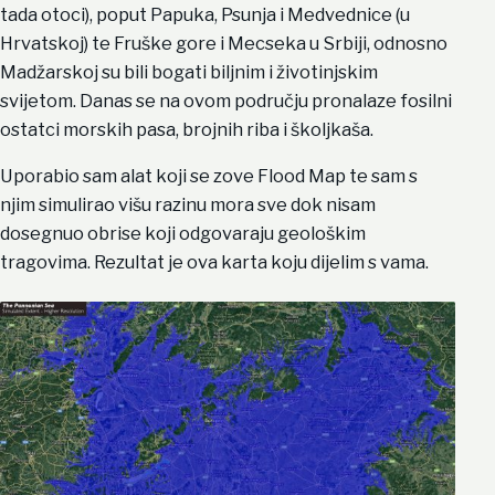
tada otoci), poput Papuka, Psunja i Medvednice (u
Hrvatskoj) te Fruške gore i Mecseka u Srbiji, odnosno
Madžarskoj su bili bogati biljnim i životinjskim
svijetom. Danas se na ovom području pronalaze fosilni
ostatci morskih pasa, brojnih riba i školjkaša.
Uporabio sam alat koji se zove Flood Map te sam s
njim simulirao višu razinu mora sve dok nisam
dosegnuo obrise koji odgovaraju geološkim
tragovima. Rezultat je ova karta koju dijelim s vama.