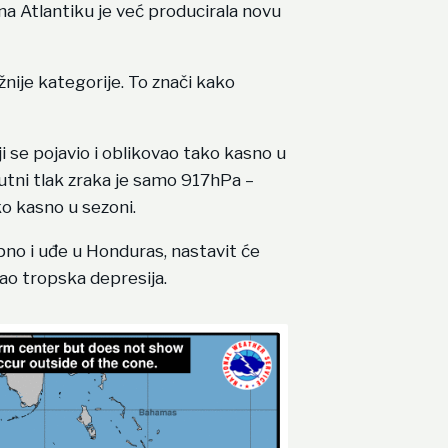
a Atlantiku je već producirala novu
žnije kategorije. To znači kako
ji se pojavio i oblikovao tako kasno u
utni tlak zraka je samo 917hPa –
ko kasno u sezoni.
no i uđe u Honduras, nastavit će
kao tropska depresija.