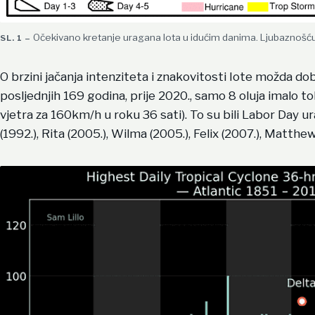
Očekivano kretanje uragana Iota u idućim danima. Ljubazno
O brzini jačanja intenziteta i znakovitosti Iote možda d
posljednjih 169 godina, prije 2020., samo 8 oluja imalo tol
vjetra za 160km/h u roku 36 sati). To su bili Labor Day u
(1992.), Rita (2005.), Wilma (2005.), Felix (2007.), Matthew