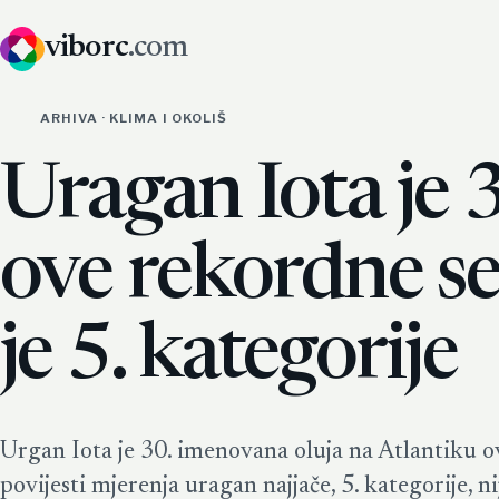
viborc
.com
ARHIVA · KLIMA I OKOLIŠ
Uragan Iota je 3
ove rekordne se
je 5. kategorije
Urgan Iota je 30. imenovana oluja na Atlantiku o
povijesti mjerenja uragan najjače, 5. kategorije, n