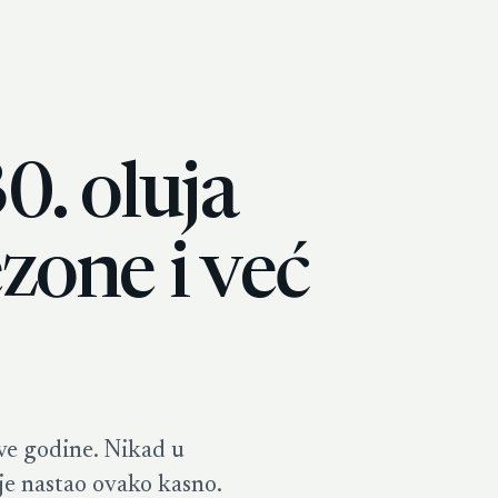
0. oluja
zone i već
ve godine. Nikad u
ije nastao ovako kasno.