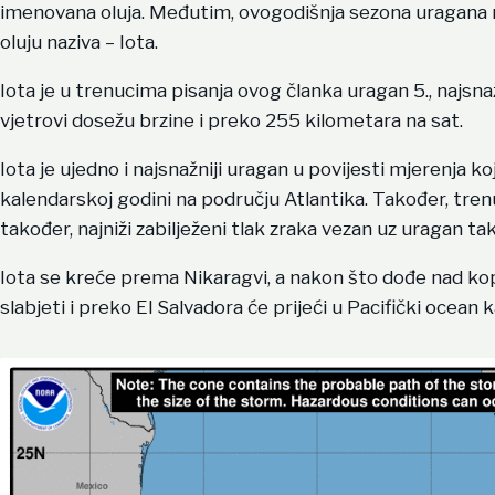
imenovana oluja. Međutim, ovogodišnja sezona uragana n
oluju naziva – Iota.
Iota je u trenucima pisanja ovog članka uragan 5., najsna
vjetrovi dosežu brzine i preko 255 kilometara na sat.
Iota je ujedno i najsnažniji uragan u povijesti mjerenja ko
kalendarskoj godini na području Atlantika. Također, tren
također, najniži zabilježeni tlak zraka vezan uz uragan ta
Iota se kreće prema Nikaragvi, a nakon što dođe nad kop
slabjeti i preko El Salvadora će prijeći u Pacifički ocean 