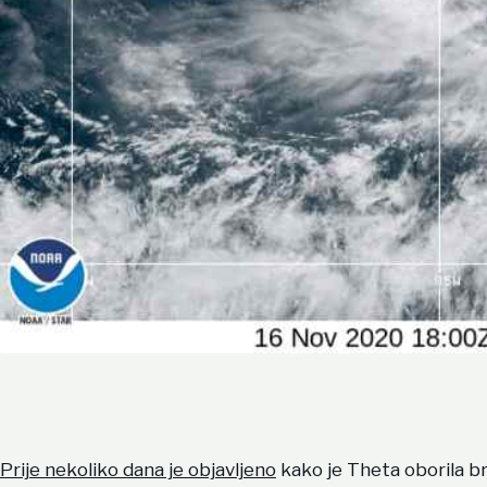
Prije nekoliko dana je objavljeno
kako je Theta oborila br