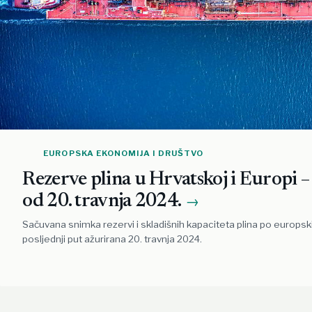
EUROPSKA EKONOMIJA I DRUŠTVO
Rezerve plina u Hrvatskoj i Europi 
od 20. travnja 2024.
→
Sačuvana snimka rezervi i skladišnih kapaciteta plina po europs
posljednji put ažurirana 20. travnja 2024.