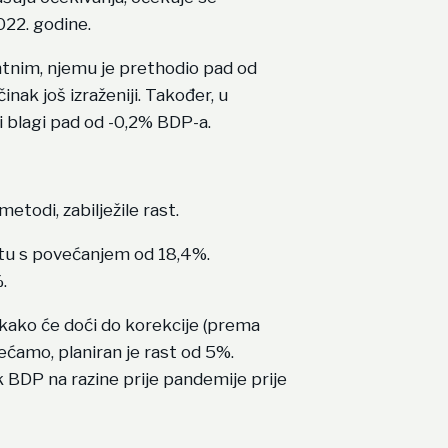
022. godine.
antnim, njemu je prethodio pad od
nak još izraženiji. Također, u
i blagi pad od -0,2% BDP-a.
etodi, zabilježile rast.
stu s povećanjem od 18,4%.
.
je kako će doći do korekcije (prema
ećamo, planiran je rast od 5%.
 BDP na razine prije pandemije prije