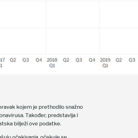
poravak kojem je prethodilo snažno
virusa. Također, predstavlja i
tska bilježi ove podatke.
ašuju očekivanja, očekuje se