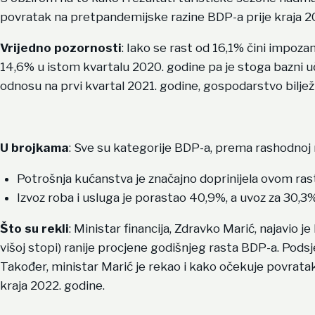
povratak na pretpandemijske razine BDP-a prije kraja 2
Vrijedno pozornosti
: Iako se rast od 16,1% čini impoz
14,6% u istom kvartalu 2020. godine pa je stoga bazni uči
odnosu na prvi kvartal 2021. godine, gospodarstvo biljež
U brojkama
: Sve su kategorije BDP-a, prema rashodnoj m
Potrošnja kućanstva je značajno doprinijela ovom ra
Izvoz roba i usluga je porastao 40,9%, a uvoz za 30,3%
Što su rekli
: Ministar financija, Zdravko Marić, najavio 
višoj stopi) ranije procjene godišnjeg rasta BDP-a. Podsj
Također, ministar Marić je rekao i kako očekuje povratak
kraja 2022. godine.