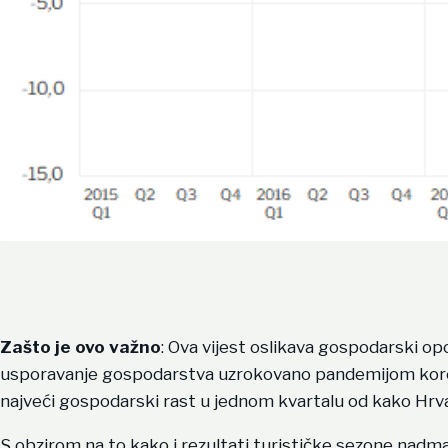
Zašto je ovo važno
: Ova vijest oslikava gospodarski o
usporavanje gospodarstva uzrokovano pandemijom korona
najveći gospodarski rast u jednom kvartalu od kako Hrva
S obzirom na to kako i rezultati turističke sezone nadm