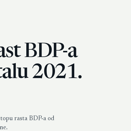
ast BDP-a
alu 2021.
stopu rasta BDP-a od
ne.