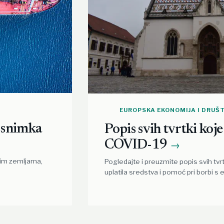
EUROPSKA EKONOMIJA I DRUŠ
– snimka
Popis svih tvrtki koj
COVID-19
→
kim zemljama,
Pogledajte i preuzmite popis svih tvr
uplatila sredstva i pomoć pri borbi s