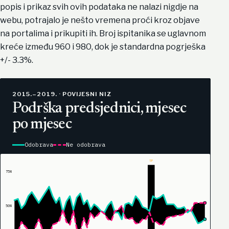
popis i prikaz svih ovih podataka ne nalazi nigdje na
webu, potrajalo je nešto vremena proći kroz objave
na portalima i prikupiti ih. Broj ispitanika se uglavnom
kreće između 960 i 980, dok je standardna pogrješka
+/- 3.3%.
2015.–2019. · POVIJESNI NIZ
Podrška predsjednici, mjesec
po mjesec
Odobrava
Ne odobrava
Pedeset i šest mjesečnih opažanja od ožujka 2015. do listo
SP
75%
50%