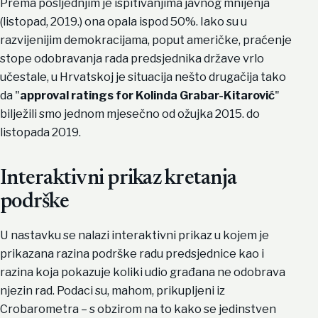
Prema posljednjim je ispitivanjima javnog mnijenja
(listopad, 2019.) ona opala ispod 50%. Iako su u
razvijenijim demokracijama, poput američke, praćenje
stope odobravanja rada predsjednika države vrlo
učestale, u Hrvatskoj je situacija nešto drugačija tako
da "
approval ratings for Kolinda Grabar-Kitarović
"
bilježili smo jednom mjesečno od ožujka 2015. do
listopada 2019.
Interaktivni prikaz kretanja
podrške
U nastavku se nalazi interaktivni prikaz u kojem je
prikazana razina podrške radu predsjednice kao i
razina koja pokazuje koliki udio građana ne odobrava
njezin rad. Podaci su, mahom, prikupljeni iz
Crobarometra – s obzirom na to kako se jedinstven