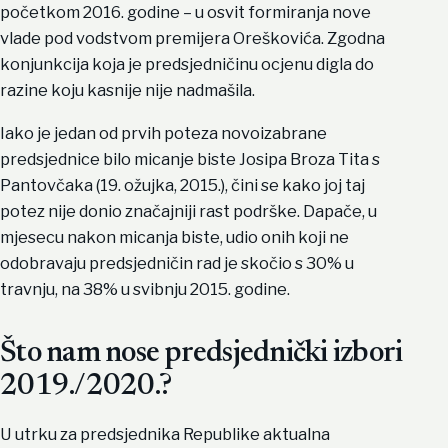
početkom 2016. godine – u osvit formiranja nove
vlade pod vodstvom premijera Oreškovića. Zgodna
konjunkcija koja je predsjedničinu ocjenu digla do
razine koju kasnije nije nadmašila.
Iako je jedan od prvih poteza novoizabrane
predsjednice bilo micanje biste Josipa Broza Tita s
Pantovčaka (19. ožujka, 2015.), čini se kako joj taj
potez nije donio značajniji rast podrške. Dapače, u
mjesecu nakon micanja biste, udio onih koji ne
odobravaju predsjedničin rad je skočio s 30% u
travnju, na 38% u svibnju 2015. godine.
Što nam nose predsjednički izbori
2019./2020.?
U utrku za predsjednika Republike aktualna