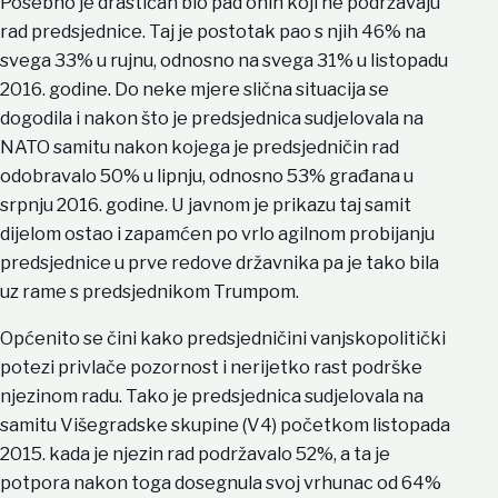
Posebno je drastičan bio pad onih koji ne podržavaju
rad predsjednice. Taj je postotak pao s njih 46% na
svega 33% u rujnu, odnosno na svega 31% u listopadu
2016. godine. Do neke mjere slična situacija se
dogodila i nakon što je predsjednica sudjelovala na
NATO samitu nakon kojega je predsjedničin rad
odobravalo 50% u lipnju, odnosno 53% građana u
srpnju 2016. godine. U javnom je prikazu taj samit
dijelom ostao i zapamćen po vrlo agilnom probijanju
predsjednice u prve redove državnika pa je tako bila
uz rame s predsjednikom Trumpom.
Općenito se čini kako predsjedničini vanjskopolitički
potezi privlače pozornost i nerijetko rast podrške
njezinom radu. Tako je predsjednica sudjelovala na
samitu Višegradske skupine (V4) početkom listopada
2015. kada je njezin rad podržavalo 52%, a ta je
potpora nakon toga dosegnula svoj vrhunac od 64%