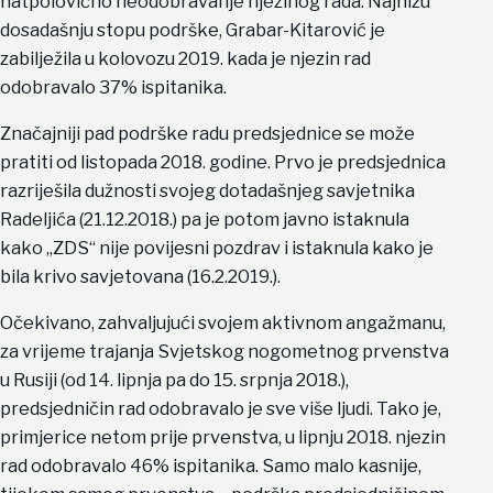
natpolovično neodobravanje njezinog rada. Najnižu
dosadašnju stopu podrške, Grabar-Kitarović je
zabilježila u kolovozu 2019. kada je njezin rad
odobravalo 37% ispitanika.
Značajniji pad podrške radu predsjednice se može
pratiti od listopada 2018. godine. Prvo je predsjednica
razriješila dužnosti svojeg dotadašnjeg savjetnika
Radeljića (21.12.2018.) pa je potom javno istaknula
kako „ZDS“ nije povijesni pozdrav i istaknula kako je
bila krivo savjetovana (16.2.2019.).
Očekivano, zahvaljujući svojem aktivnom angažmanu,
za vrijeme trajanja Svjetskog nogometnog prvenstva
u Rusiji (od 14. lipnja pa do 15. srpnja 2018.),
predsjedničin rad odobravalo je sve više ljudi. Tako je,
primjerice netom prije prvenstva, u lipnju 2018. njezin
rad odobravalo 46% ispitanika. Samo malo kasnije,