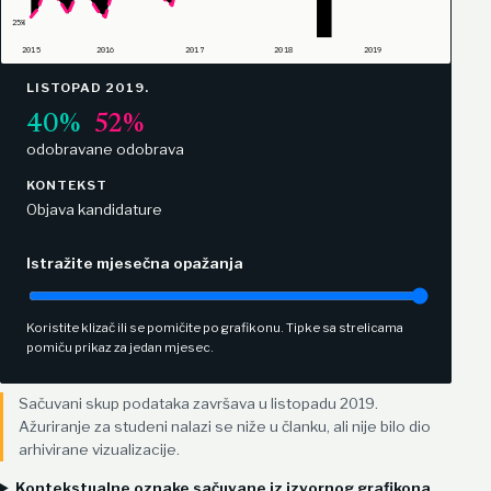
25%
2015
2016
2017
2018
2019
LISTOPAD 2019.
40%
52%
odobrava
ne odobrava
KONTEKST
Objava kandidature
Istražite mjesečna opažanja
Koristite klizač ili se pomičite po grafikonu. Tipke sa strelicama
pomiču prikaz za jedan mjesec.
Sačuvani skup podataka završava u listopadu 2019.
Ažuriranje za studeni nalazi se niže u članku, ali nije bilo dio
arhivirane vizualizacije.
Kontekstualne oznake sačuvane iz izvornog grafikona