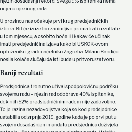
njezin dosadašnji rekord. Svega 9% ispitanika nema
ocjenu njezinog rada.
U prosincu nas očekuje prvi krug predsjedničkih
izbora. Bit će izuzetno zanimljivo promatrati rezultate
u tom mjesecu, a osobito hoće li i kakav će učinak
imati predsjedničina izjava kako bi USKOK-ovom
optuženiku, gradonačelniku Zagreba. Milanu Bandiću
nosila kolače slučaju da isti bude u pritvoru/zatvoru.
Raniji rezultati
Predsjednica trenutno uživa ispodpolovičnu podršku
svojemu radu – njezin rad odobrava 40% ispitanika,
dok njih 52% predsjedničinim radom nije zadovoljno.
To je razina nezadovoljstva koja se kod predsjednice
ustabilila od srpnja 2019. godine kada je po prvi put u
svojem dosadašnjem mandatu predsjednica doživjela