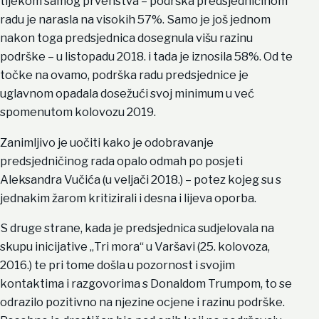
tijekom samog prvenstva – podrška predsjedničinom
radu je narasla na visokih 57%. Samo je još jednom
nakon toga predsjednica dosegnula višu razinu
podrške – u listopadu 2018. i tada je iznosila 58%. Od te
točke na ovamo, podrška radu predsjednice je
uglavnom opadala dosežući svoj minimum u već
spomenutom kolovozu 2019.
Zanimljivo je uočiti kako je odobravanje
predsjedničinog rada opalo odmah po posjeti
Aleksandra Vučića (u veljači 2018.) – potez kojeg su s
jednakim žarom kritizirali i desna i lijeva oporba.
S druge strane, kada je predsjednica sudjelovala na
skupu inicijative „Tri mora“ u Varšavi (25. kolovoza,
2016.) te pri tome došla u pozornost i svojim
kontaktima i razgovorima s Donaldom Trumpom, to se
odrazilo pozitivno na njezine ocjene i razinu podrške.