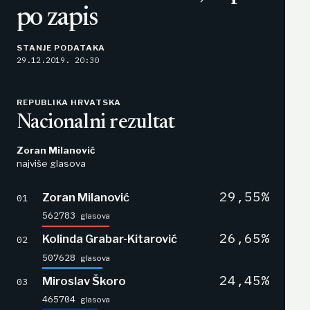
po zapis
STANJE PODATAKA
29.12.2019. 20:30
REPUBLIKA HRVATSKA
Nacionalni rezultat
Zoran Milanović
najviše glasova
29,55%
Zoran Milanović
01
562783
glasova
26,65%
Kolinda Grabar-Kitarović
02
507628
glasova
24,45%
Miroslav Škoro
03
465704
glasova