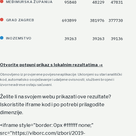
95840
48229
47831
MEĐIMURSKA ŽUPANIJA
693899
381976
377730
GRAD ZAGREB
39263
39263
39136
INOZEMSTVO
Otvorite potpuni prikaz s lokalnim rezultatima
→
Obnovljeno iz provjerene povijesne aplikacije. Uklonjeni su stari analitički
kod, automatsko osvježavanje i udaljene ovisnosti; službeni brojevi i
izvorne adrese ostaju sačuvani.
Želite li na svojem webu prikazati ove rezultate?
Iskoristite iframe kod i po potrebi prilagodite
dimenzije.
<iframe style="border: 0px #ffffff none;"
src="https://viborc.com/izbori/2019-