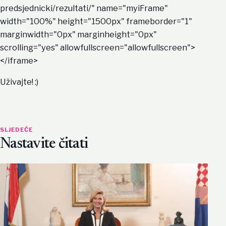
predsjednicki/rezultati/" name="myiFrame"
width="100%" height="1500px" frameborder="1"
marginwidth="0px" marginheight="0px"
scrolling="yes" allowfullscreen="allowfullscreen">
</iframe>
Uživajte! :)
SLJEDEĆE
Nastavite čitati