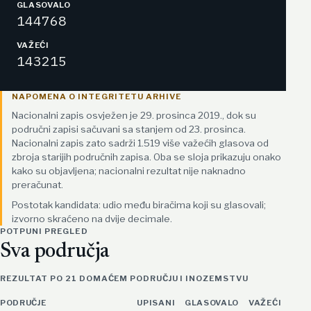
GLASOVALO
144768
VAŽEĆI
143215
NAPOMENA O INTEGRITETU ARHIVE
Nacionalni zapis osvježen je 29. prosinca 2019., dok su
područni zapisi sačuvani sa stanjem od 23. prosinca.
Nacionalni zapis zato sadrži 1.519 više važećih glasova od
zbroja starijih područnih zapisa. Oba se sloja prikazuju onako
kako su objavljena; nacionalni rezultat nije naknadno
preračunat.
Postotak kandidata: udio među biračima koji su glasovali;
izvorno skraćeno na dvije decimale.
POTPUNI PREGLED
Sva područja
REZULTAT PO 21 DOMAĆEM PODRUČJU I INOZEMSTVU
PODRUČJE
UPISANI
GLASOVALO
VAŽEĆI