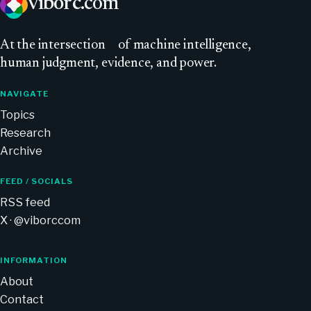
viborc
.com
At
the intersection
of machine intelligence,
human judgment, evidence, and power.
NAVIGATE
Topics
Research
Archive
FEED / SOCIALS
RSS feed
X · @viborccom
INFORMATION
About
Contact