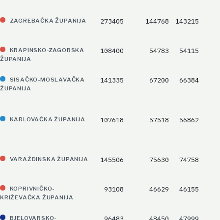
273405
144768
143215
ZAGREBAČKA ŽUPANIJA
108400
54783
54115
KRAPINSKO-ZAGORSKA
ŽUPANIJA
141335
67200
66384
SISAČKO-MOSLAVAČKA
ŽUPANIJA
107618
57518
56862
KARLOVAČKA ŽUPANIJA
145506
75630
74758
VARAŽDINSKA ŽUPANIJA
93108
46629
46155
KOPRIVNIČKO-
KRIŽEVAČKA ŽUPANIJA
96483
48450
47999
BJELOVARSKO-