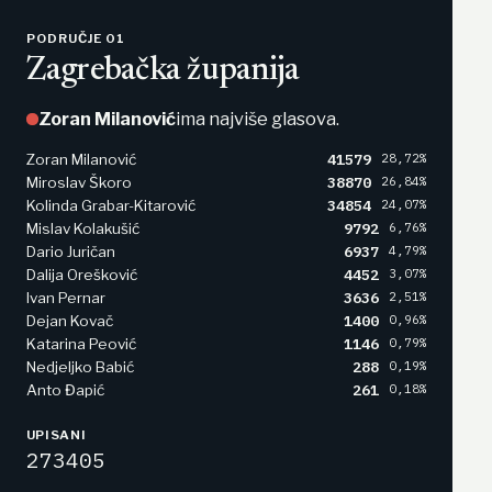
PODRUČJE 01
Zagrebačka županija
Zoran Milanović
ima najviše glasova.
41579
28,72%
Zoran Milanović
38870
26,84%
Miroslav Škoro
34854
24,07%
Kolinda Grabar-Kitarović
9792
6,76%
Mislav Kolakušić
6937
4,79%
Dario Juričan
4452
3,07%
Dalija Orešković
3636
2,51%
Ivan Pernar
1400
0,96%
Dejan Kovač
1146
0,79%
Katarina Peović
288
0,19%
Nedjeljko Babić
261
0,18%
Anto Đapić
UPISANI
273405