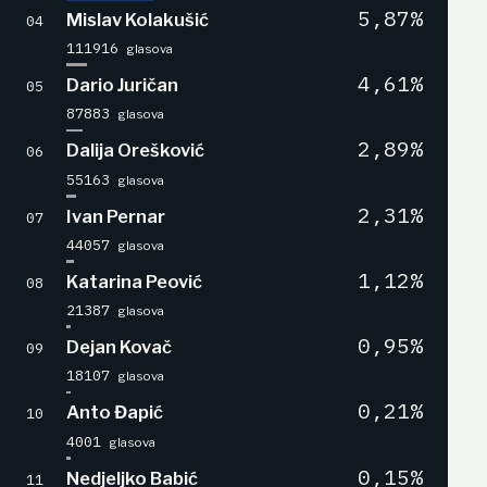
5,87%
Mislav Kolakušić
04
111916
glasova
4,61%
Dario Juričan
05
87883
glasova
2,89%
Dalija Orešković
06
55163
glasova
2,31%
Ivan Pernar
07
44057
glasova
1,12%
Katarina Peović
08
21387
glasova
0,95%
Dejan Kovač
09
18107
glasova
0,21%
Anto Đapić
10
4001
glasova
0,15%
Nedjeljko Babić
11